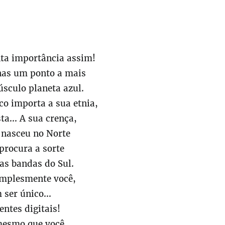
nta importância assim!
nas um ponto a mais
sculo planeta azul.
co importa a sua etnia,
ta... A sua crença,
 nasceu no Norte
procura a sorte
as bandas do Sul.
implesmente você,
ser único...
entes digitais!
mesmo que você