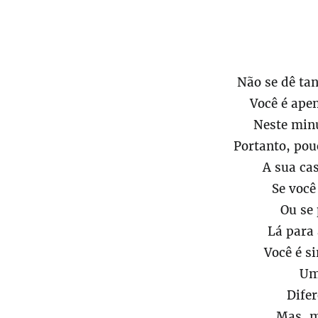
Não se dê ta
Você é ape
Neste minú
Portanto, pou
A sua cas
Se você
Ou se 
Lá para 
Você é s
Um 
Difer
Mas, 