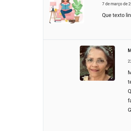
7 de março de 
Que texto l
M
2
M
t
Q
f
G