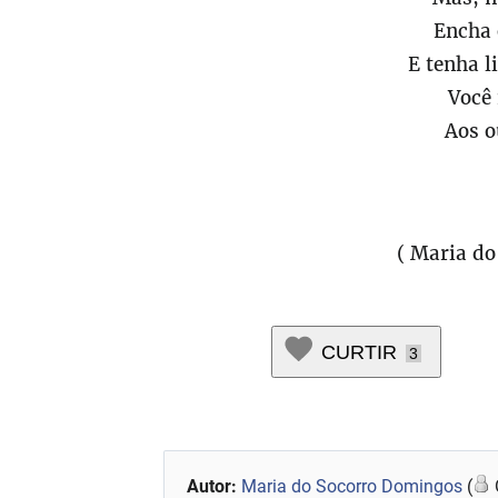
Encha 
E tenha l
Você 
Aos o
( Maria d
CURTIR
3
Autor:
Maria do Socorro Domingos
(