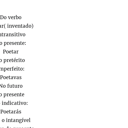
Do verbo
ar( inventado)
ntransitivo
o presente:
Poetar
o pretérito
mperfeito:
Poetavas
No futuro
o presente
 indicativo:
Poetarás
 o intangível