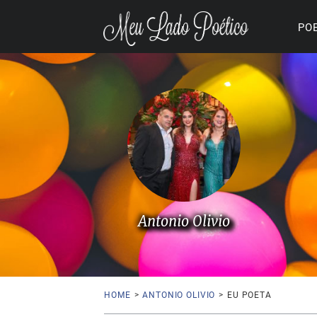
PO
Antonio Olivio
HOME
>
ANTONIO OLIVIO
>
EU POETA