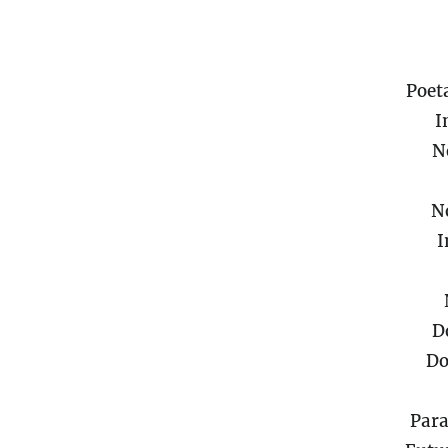
Poet
I
N
N
I
D
Do
Para