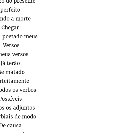
ro do presente
perfeito:
ndo a morte
Chegar
ei poetado meus
Versos
meus versos
Já terão
e matado
rfeitamente
odos os verbos
Possíveis
os os adjuntos
rbiais de modo
De causa