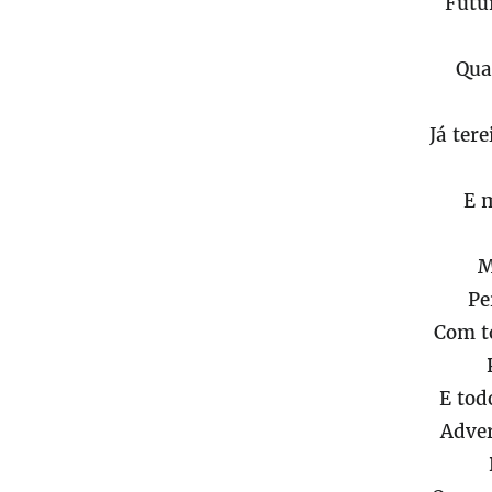
Futu
Qua
Já ter
E 
M
Pe
Com t
E tod
Adve