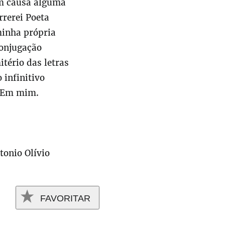
m causa alguma
rerei Poeta
inha própria
onjugação
tério das letras
 infinitivo
Em mim.
tonio Olívio
FAVORITAR