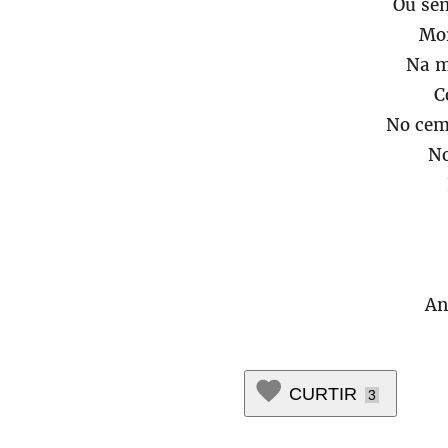
Ou se
Mor
Na m
C
No cemi
No
An
CURTIR
3