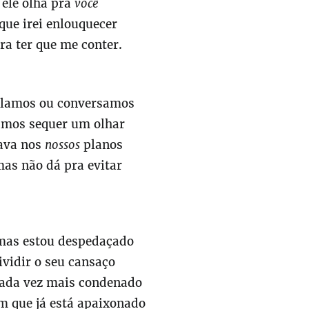
ele olha pra
você
que irei enlouquecer
ra ter que me conter.
lamos ou conversamos
amos sequer um olhar
ava nos
nossos
planos
mas não dá pra evitar
 mas estou despedaçado
ividir o seu cansaço
cada vez mais condenado
m que já está apaixonado