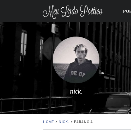
PO
nick.
HOME
>
NICK.
>
PARANOIA