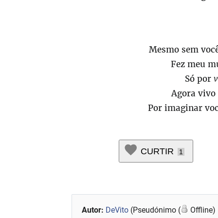
Mesmo sem você 
Fez meu mu
Só por
v
Agora viv
Por imaginar voc
CURTIR
1
Autor:
DeVito
(Pseudónimo (
Offline)