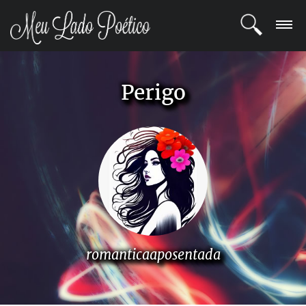
LOGIN
Perigo
REGISTRO
POETAS
BLOG
COMUNIDADE
romanticaaposentada