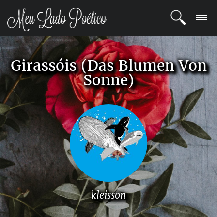
LOGIN
Girassóis (Das Blumen Von
REGISTRO
Sonne)
POETAS
BLOG
COMUNIDADE
kleisson