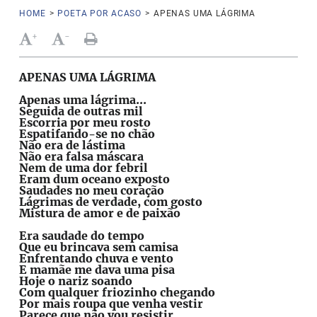
HOME
>
POETA POR ACASO
>
APENAS UMA LÁGRIMA
+
-
APENAS UMA LÁGRIMA
Apenas uma lágrima...
Seguida de outras mil
Escorria por meu rosto
Espatifando-se no chão
Não era de lástima
Não era falsa máscara
Nem de uma dor febril
Eram dum oceano exposto
Saudades no meu coração
Lágrimas de verdade, com gosto
Mistura de amor e de paixão
Era saudade do tempo
Que eu brincava sem camisa
Enfrentando chuva e vento
E mamãe me dava uma pisa
Hoje o nariz soando
Com qualquer friozinho chegando
Por mais roupa que venha vestir
Parece que não vou resistir