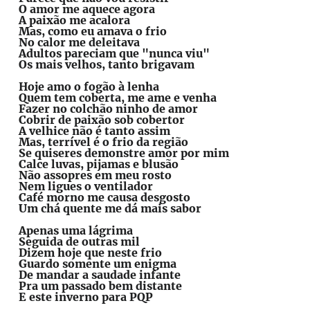
O amor me aquece agora
A paixão me acalora
Mas, como eu amava o frio
No calor me deleitava
Adultos pareciam que "nunca viu"
Os mais velhos, tanto brigavam
Hoje amo o fogão à lenha
Quem tem coberta, me ame e venha
Fazer no colchão ninho de amor
Cobrir de paixão sob cobertor
A velhice não é tanto assim
Mas, terrível é o frio da região
Se quiseres demonstre amor por mim
Calce luvas, pijamas e blusão
Não assopres em meu rosto
Nem ligues o ventilador
Café morno me causa desgosto
Um chá quente me dá mais sabor
Apenas uma lágrima
Seguida de outras mil
Dizem hoje que neste frio
Guardo somente um enigma
De mandar a saudade infante
Pra um passado bem distante
E este inverno para PQP