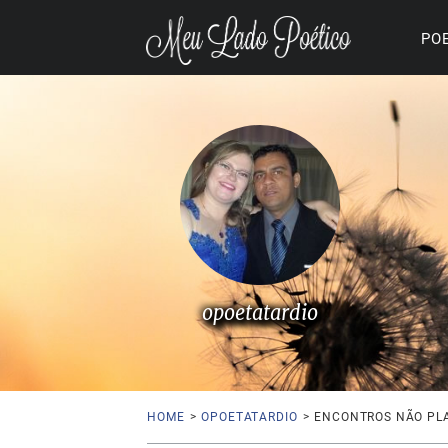
PO
opoetatardio
HOME
>
OPOETATARDIO
>
ENCONTROS NÃO PL