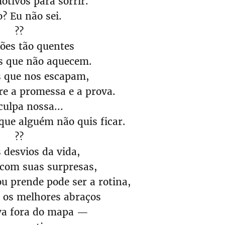
otivos para sorrir.
? Eu não sei.
??
ões tão quentes
es que não aquecem.
 que nos escapam,
e a promessa e a prova.
culpa nossa...
que alguém não quis ficar.
??
 desvios da vida,
 com suas surpresas,
ou prende pode ser a rotina,
 os melhores abraços
a fora do mapa —