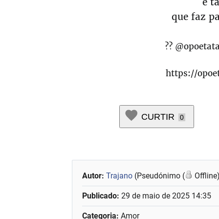
e t
que faz pa
?? @opoetat
https://opoe
CURTIR
0
Autor:
Trajano
(Pseudónimo (
Offline
Publicado:
29 de maio de 2025 14:35
Categoria:
Amor