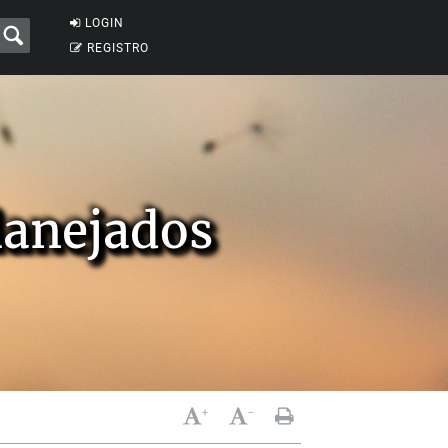
LOGIN
REGISTRO
lanejados
+
-