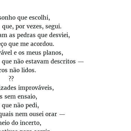
sonho que escolhi,
que, por vezes, segui.
m as pedras que desviei,
eço que me acordou.
ável e os meus planos,
 que não estavam descritos —
ros não lidos.
??
zades improváveis,
s sem ensaio,
 que não pedi,
 quais nem ousei orar —
meio do incerto,