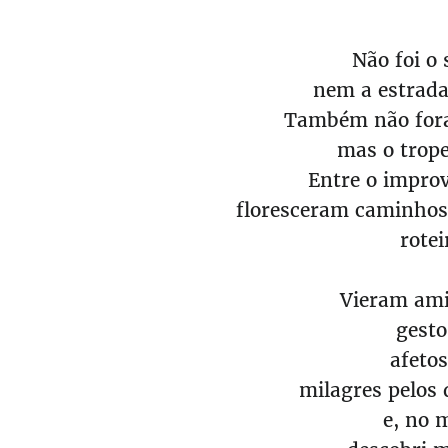
Não foi o 
nem a estrada 
Também não fora
mas o trop
Entre o improv
floresceram caminhos
rotei
Vieram ami
gesto
afetos
milagres pelos
e, no 