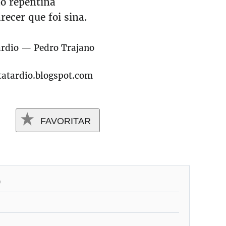
ão repentina
recer que foi sina.
ardio — Pedro Trajano
tatardio.blogspot.com
FAVORITAR
)