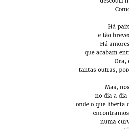
descobri m
Como
Há paix
e tão brev
Há amores
que acabam entr
Ora, 
tantas outras, por
Mas, nos
no dia a dia
onde o que liberta 
encontramos
numa curv