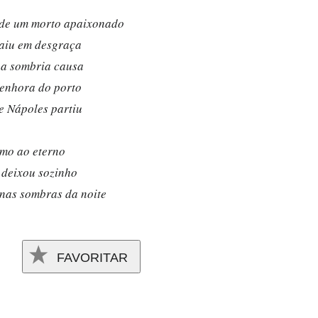
 de um morto apaixonado
aiu em desgraça
ua sombria causa
senhora do porto
e Nápoles partiu
mo ao eterno
 deixou sozinho
 nas sombras da noite
FAVORITAR