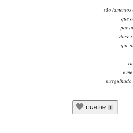
são lamentos
que c
por t
doce 
que d
ru
e me
mergulhado
CURTIR
1