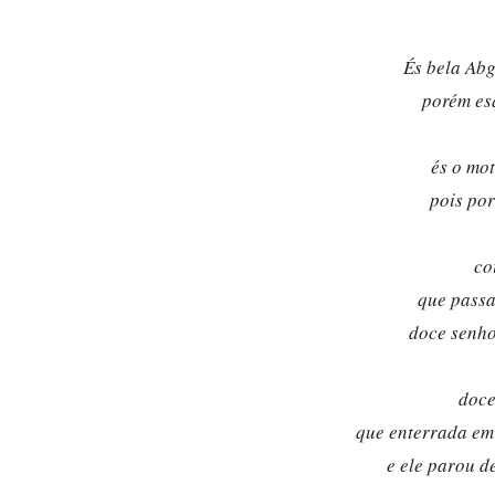
És bela Ab
porém es
és o mo
pois por
co
que passa
doce senho
doce
que enterrada em
e ele parou d