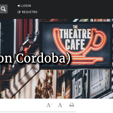
LOGIN
REGISTRO
Von Cordoba)
+
-