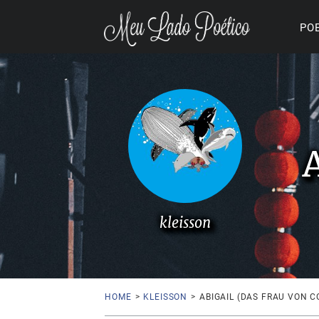
PO
kleisson
HOME
>
KLEISSON
>
ABIGAIL (DAS FRAU VON 