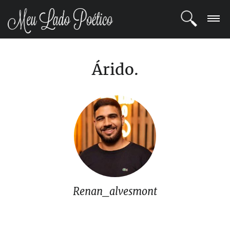
LOGIN
Árido.
REGISTRO
POETAS
BLOG
COMUNIDADE
Renan_alvesmont