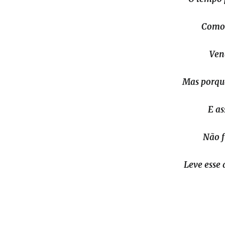
Como
Ven
Mas porqu
E as
Não f
Leve esse