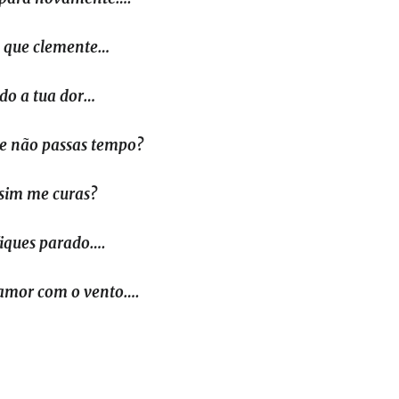
 que clemente…
do a tua dor…
e não passas tempo?
sim me curas?
iques parado….
 amor com o vento….