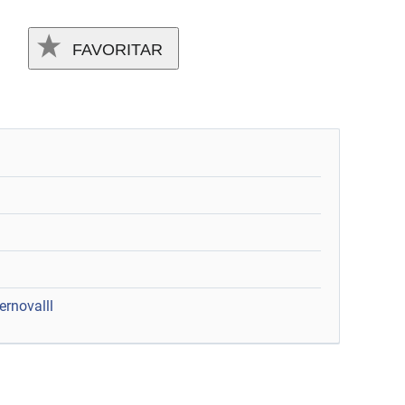
FAVORITAR
)
ernovalll