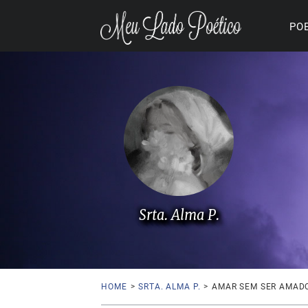
PO
Srta. Alma P.
HOME
>
SRTA. ALMA P.
>
AMAR SEM SER AMAD