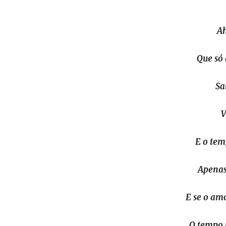
A
Que só
Sa
V
E o tem
Apenas
E se o am
O tempo