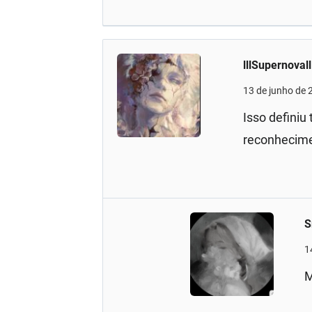
lllSupernovall
13 de junho de 
Isso defini
reconhecim
S
1
M