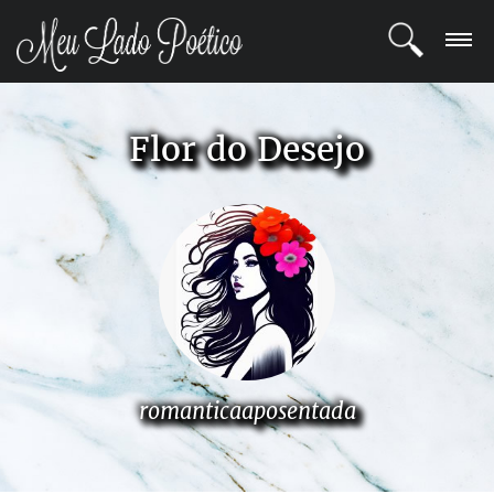
LOGIN
Flor do Desejo
REGISTRO
POETAS
BLOG
COMUNIDADE
romanticaaposentada