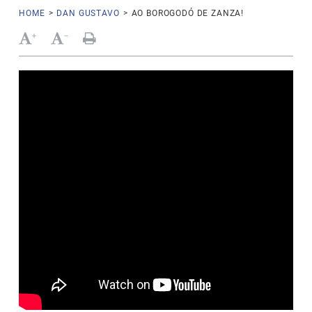
HOME
>
DAN GUSTAVO
>
AO BOROGODÓ DE ZANZA!
+
-