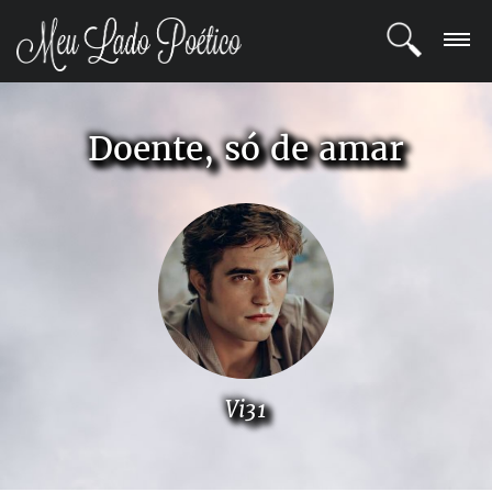
LOGIN
Doente, só de amar
REGISTRO
POETAS
BLOG
COMUNIDADE
Vi31