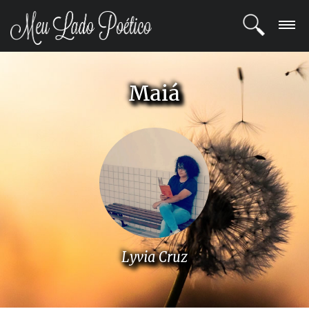
LOGIN
Maiá
REGISTRO
POETAS
BLOG
COMUNIDADE
Lyvia Cruz