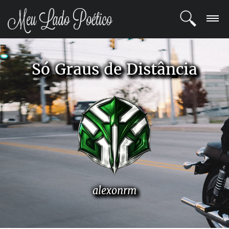
LOGIN
Só Graus de Distância
REGISTRO
POETAS
BLOG
COMUNIDADE
alexonrm