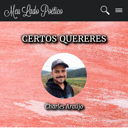
LOGIN
CERTOS QUERERES
REGISTRO
POETAS
BLOG
COMUNIDADE
Charles Araújo