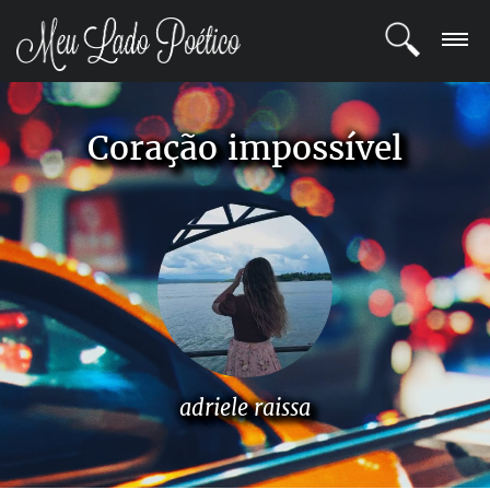
LOGIN
Coração impossível
REGISTRO
POETAS
BLOG
COMUNIDADE
adriele raissa