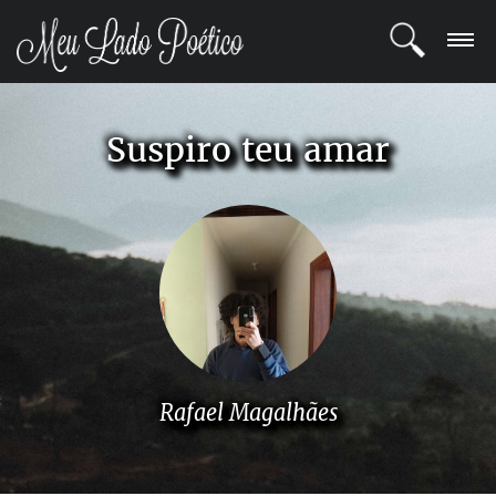
LOGIN
Suspiro teu amar
REGISTRO
POETAS
BLOG
COMUNIDADE
Rafael Magalhães