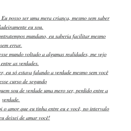
as. Eu posso ser uma mera criança, mesmo sem saber
adeiramente eu sou.
ontratempos mundano, eu saberia facilitar mesmo
sem errar.
esse mundo voltado a algumas realidades, me vejo
 entre as verdades.
r, eu só estava falando a verdade mesmo sem você
esse curso de segundo
uem sou de verdade uma mero ser, perdido entre a
verdade.
i o amor que eu tinha entre eu e você, no intervalo
eu deixei de amar você!