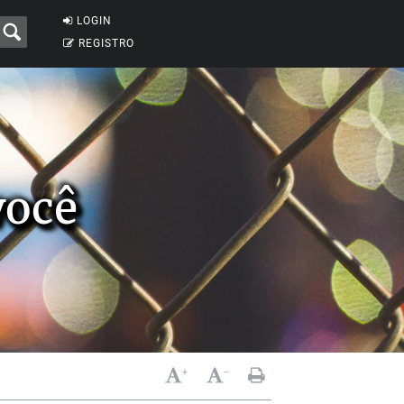
LOGIN
REGISTRO
você
+
-