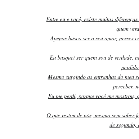
Entre eu e você, existe muitas diferenç
quem verd
Apenas busco ser o seu amor, nesses c
Eu busquei ser quem sou de verdade, n
perdido
Mesmo surgindo as entranhas do meu se
perceber, n
Eu me perdi, porque você me mostrou, q
O que restou de nós, mesmo sem saber fo
de segundo, 