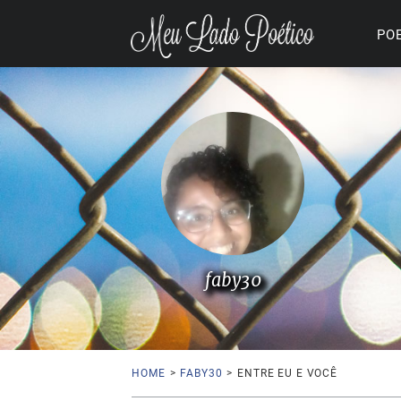
PO
faby30
HOME
>
FABY30
>
ENTRE EU E VOCÊ