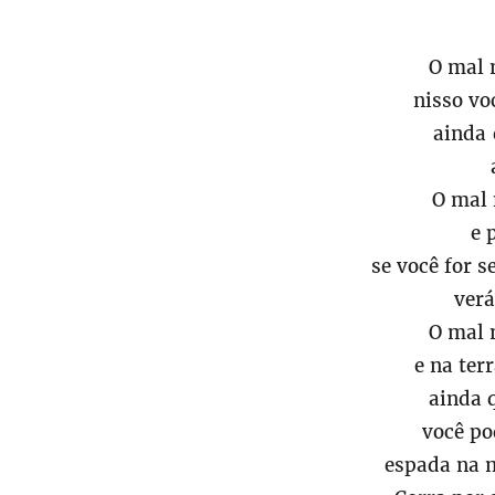
O mal 
nisso vo
ainda
O mal 
e 
se você for s
verá
O mal 
e na ter
ainda 
você po
espada na m