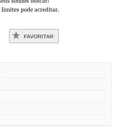
seus sonhos buscar!
limites pode acreditar.
FAVORITAR
)