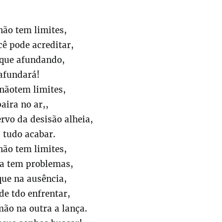
não tem limites,
cê pode acreditar,
 que afundando,
afundará!
nãotem limites,
paira no ar,,
ervo da desisão alheia,
 tudo acabar.
não tem limites,
ra tem problemas,
que na ausência,
de tdo enfrentar,
ão na outra a lança.