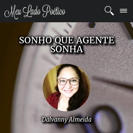
LOGIN
SONHO QUE AGENTE
REGISTRO
SONHA
POETAS
BLOG
COMUNIDADE
Dalvanny Almeida