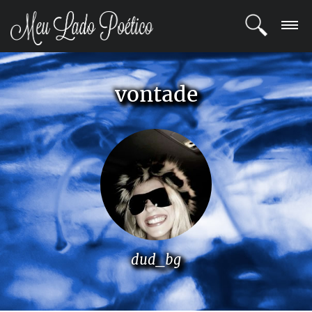
LOGIN
vontade
REGISTRO
POETAS
BLOG
COMUNIDADE
dud_bg