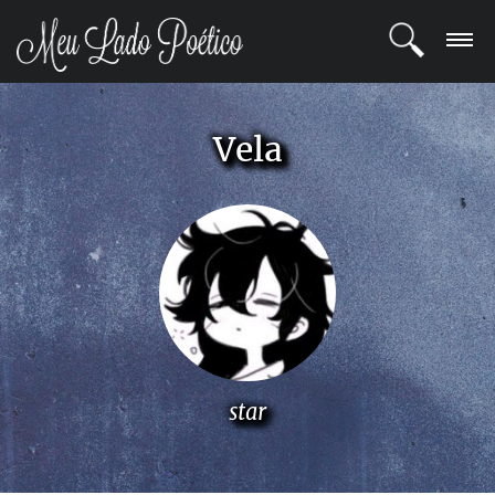
LOGIN
Vela
REGISTRO
POETAS
BLOG
COMUNIDADE
star