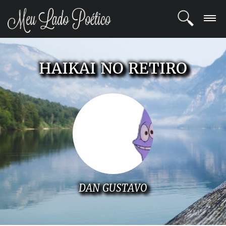
LOGIN
HAIKAI NO RETIRO
REGISTRO
POETAS
BLOG
COMUNIDADE
DAN GUSTAVO