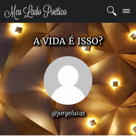
LOGIN
A VIDA É ISSO?
REGISTRO
POETAS
BLOG
COMUNIDADE
@jorgelucas