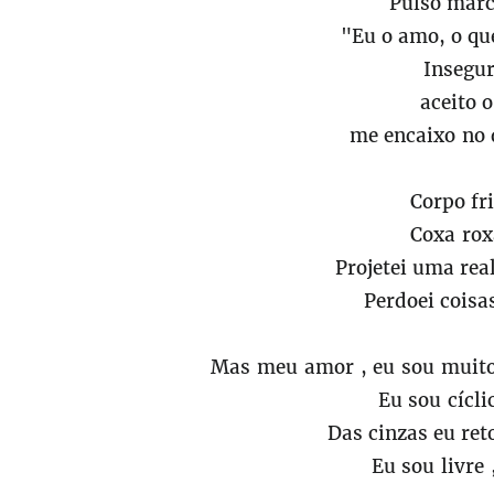
Pulso marc
"Eu o amo, o qu
Insegur
aceito 
me encaixo no 
Corpo fri
Coxa rox
Projetei uma rea
Perdoei coisa
Mas meu amor , eu sou muito
Eu sou cícli
Das cinzas eu ret
Eu sou livre