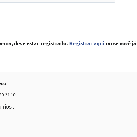
oema, deve estar registrado.
Registrar aqui
ou se você já
eco
020 21:10
 rios .