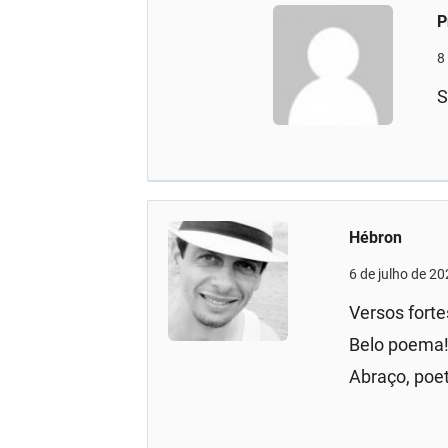
P
8
S
Hébron
6 de julho de 2
Versos forte
Belo poema
Abraço, poe