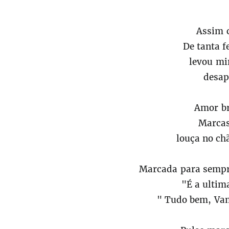
Assim c
De tanta f
levou mi
desap
Amor br
Marcas
louça no ch
Marcada para sempr
"É a ultima
" Tudo bem, Vam