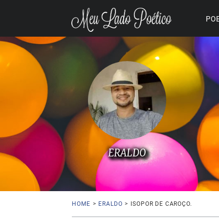
PO
ERALDO
HOME
>
ERALDO
>
ISOPOR DE CAROÇO.