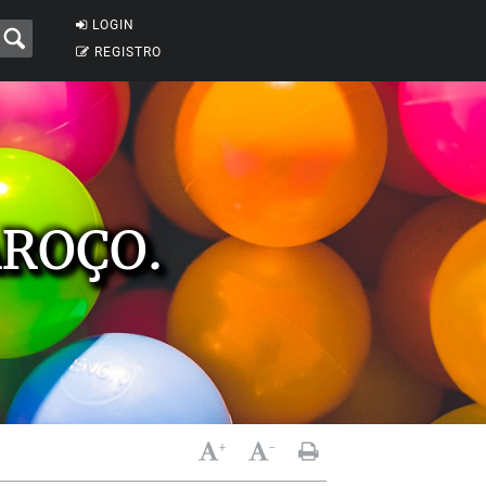
LOGIN
REGISTRO
AROÇO.
+
-