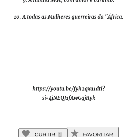
9. A minha Mãe, com amor e carinho.
10. A todas as Mulheres guerreiras da "África.
https://youtu.be/fyh2qxu1dtI?
si=4jNEQJ1fAwGgjRyk
CURTIR
FAVORITAR
1