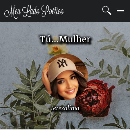
LOGIN
Tú...Mulher
REGISTRO
POETAS
BLOG
COMUNIDADE
terezalima