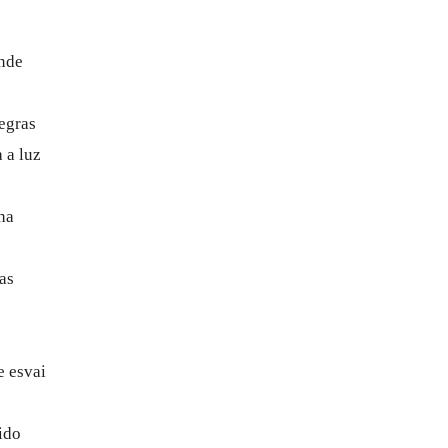
onde
egras
 a luz
ha
as
e esvai
ido