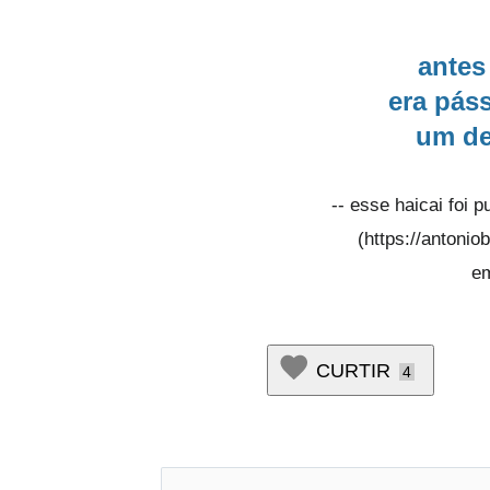
antes
era pás
um de
-- esse haicai foi 
(https://antoni
em
CURTIR
4