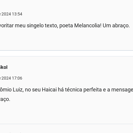
de 2024 13:54
voritar meu singelo texto, poeta Melancolia! Um abraço.
Skol
de 2024 17:06
ômio Luiz, no seu Haicai há técnica perfeita e a mensag
raço.