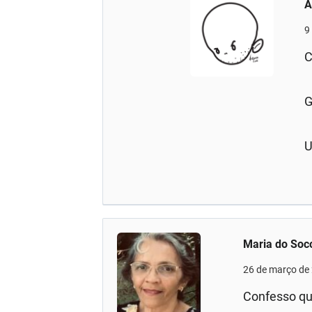
A
9
C
G
U
Maria do Soc
26 de março de
Confesso qu