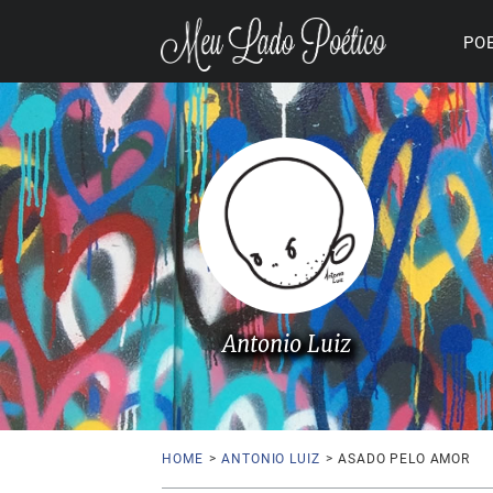
PO
Antonio Luiz
HOME
>
ANTONIO LUIZ
>
ASADO PELO AMOR