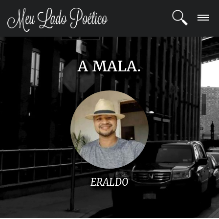
LOGIN
A MALA.
REGISTRO
POETAS
BLOG
COMUNIDADE
ERALDO