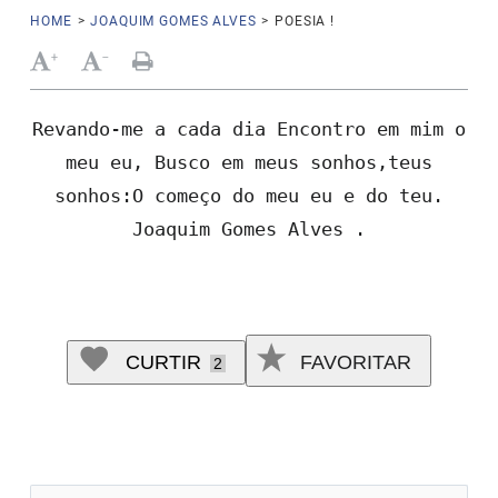
HOME
>
JOAQUIM GOMES ALVES
>
POESIA !
+
-
Revando-me a cada dia Encontro em mim o
meu eu,
Busco em meus sonhos,te
us
sonhos:
O começo do meu
eu
e
do teu.
Joaquim Gomes Alves .
CURTIR
FAVORITAR
2