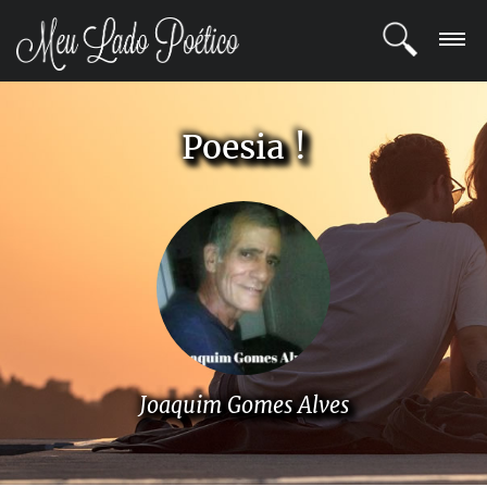
LOGIN
Poesia !
REGISTRO
POETAS
BLOG
COMUNIDADE
Joaquim Gomes Alves