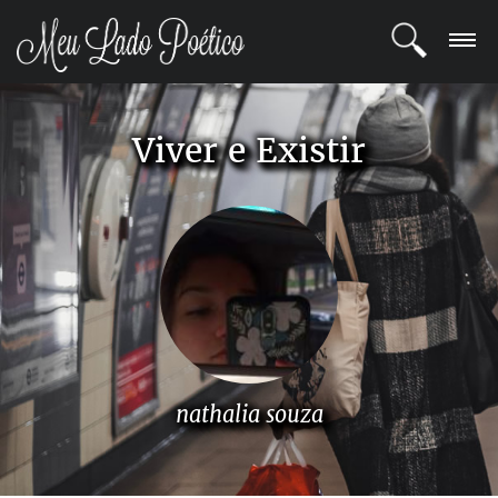
LOGIN
Viver e Existir
REGISTRO
POETAS
BLOG
COMUNIDADE
nathalia souza