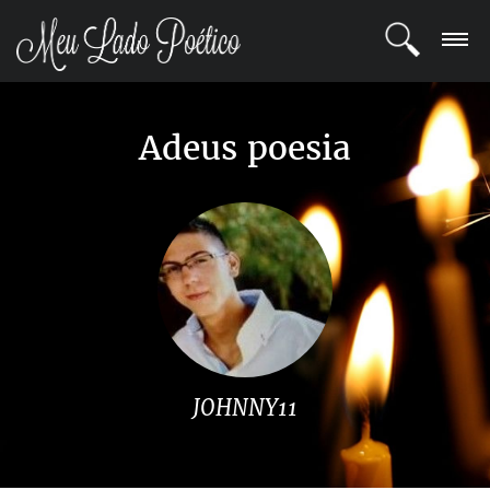
LOGIN
Adeus poesia
REGISTRO
POETAS
BLOG
COMUNIDADE
JOHNNY11