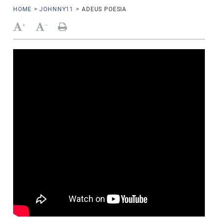
HOME
>
JOHNNY11
>
ADEUS POESIA
+
-