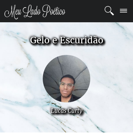
LOGIN
Gelo e Escuridão
REGISTRO
POETAS
BLOG
COMUNIDADE
Lucas Curty