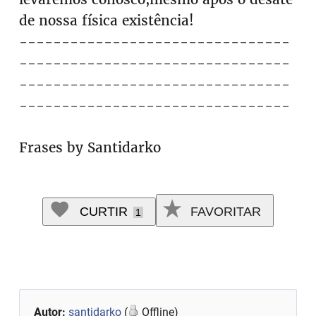
de nossa física existência!
--------------------------------
--------------------------------
--------------------------------
--------------------------------
Frases by Santidarko
CURTIR
FAVORITAR
1
Autor:
santidarko
(
Offline)