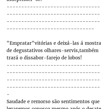
--------------------------------
--------------------------------
--------------------------------
------------------------------
"Empratar"vitórias e deixá-las á mostra
de degustativos olhares-servis,também
trará o dissabor-farejo de lobos!
--------------------------------
--------------------------------
--------------------------------
--------------------------------
-
Saudade e remorso são sentimentos que
levaremos conosco,mesmo após o desate