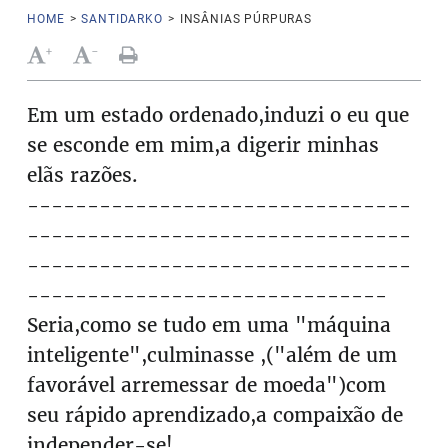
HOME
>
SANTIDARKO
>
INSÂNIAS PÚRPURAS
+
-
Em um estado ordenado,induzi o eu que
se esconde em mim,a digerir minhas
elãs razões.
--------------------------------
--------------------------------
--------------------------------
------------------------------
Seria,como se tudo em uma "máquina
inteligente",culminasse ,("além de um
favorável arremessar de moeda")com
seu rápido aprendizado,a compaixão de
independer-se!