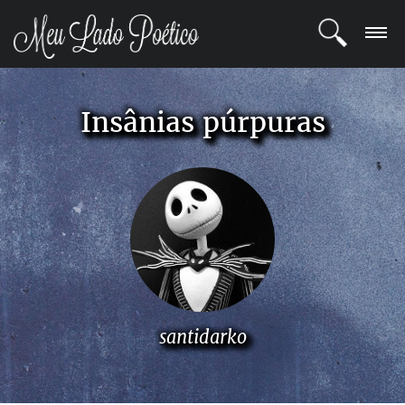
LOGIN
Insânias púrpuras
REGISTRO
POETAS
BLOG
COMUNIDADE
santidarko