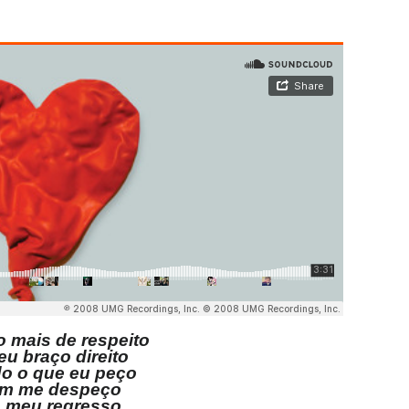
 mais de respeito
eu braço direito
do o que eu peço
im me despeço
o meu regresso