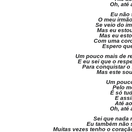
Oh, até
Eu não 
O meu irmão,
Se veio do im
Mas eu estou
Mas eu esto
Com uma coroa
Espero que
Um pouco mais de re
E eu sei que o respe
Para conquistar o
Mas este sou
Um pouco
Pelo m
É só tu
E ass
Até a
Oh, até
Sei que nada 
Eu também não s
Muitas vezes tenho o coraçã