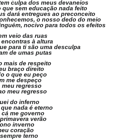
tem culpa dos meus devaneios
o que sem educação nada feito
s dará entregues ao preconceito
 conhecemos, o nosso dedo do meio
inguém, nocivo para todos os efeitos
em veio das ruas
 encontras à altura
ue para ti são uma desculpa
am de umas putas
 mais de respeito
eu braço direito
do o que eu peço
im me despeço
o meu regresso
 ao meu regresso
ei do inferno
r que nada é eterno
 cá me governo
 primavera verão
ono inverno
meu coração
 sempre terno