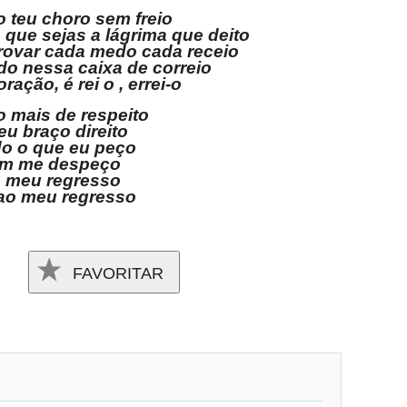
o teu choro sem freio
que sejas a lágrima que deito
 provar cada medo cada receio
o nessa caixa de correio
ração, é rei o , errei-o
 mais de respeito
eu braço direito
do o que eu peço
im me despeço
o meu regresso
 ao meu regresso
FAVORITAR