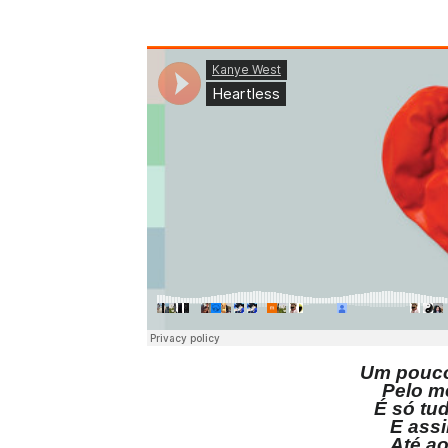
Um pouco
Pelo m
É só tu
E ass
Até a