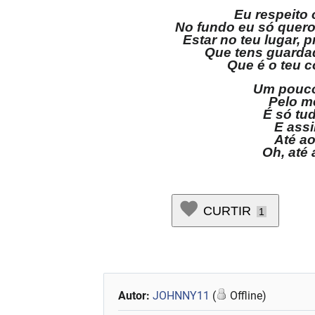
Eu respeito 
No fundo eu só quero 
Estar no teu lugar,
Que tens guardad
Que é o teu co
Um pouco
Pelo m
É só tu
E ass
Até a
Oh, até
CURTIR
1
Autor:
JOHNNY11
(
Offline)