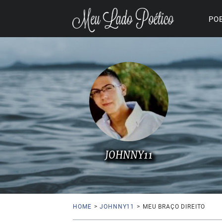
PO
JOHNNY11
HOME
>
JOHNNY11
>
MEU BRAÇO DIREITO