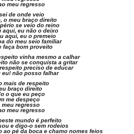
 ao meu regresso
sei de onde veio
 o meu braço direito
pério se veio do reino
 aqui, eu não o deixo
u aqui, eu o premeio
 do meu seio familiar
 faça bom proveito
speito vinha mesmo a calhar
ito não se conquista a gritar
 respeito preciso de educar
 eu! não posso falhar
 mais de respeito
eu braço direito
do o que eu peço
im me despeço
o meu regresso
 ao meu regresso
neste mundo é perfeito
ou e digo-o sem rodeios
o ao pé da boca e chamo nomes feios