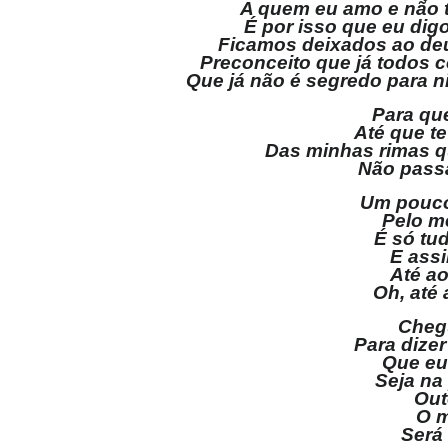
A quem eu amo e não 
É por isso que eu dig
Ficamos deixados ao deu
Preconceito que já todos
Que já não é segredo para n
Para qu
Até que te
Das minhas rimas q
Não pass
Um pouco
Pelo m
É só tu
E ass
Até a
Oh, até
Chegu
Para dize
Que eu
Seja na
Out
O 
Será