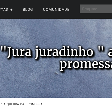
BLOG
COMUNIDADE
ETAS
"Jura juradinho " 
promess
 " A QUEBRA DA PROMESSA