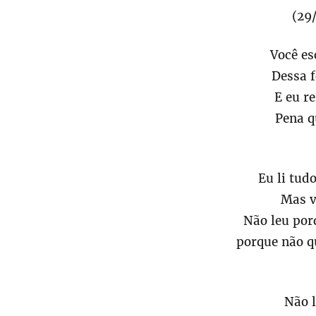
(29
Você es
Dessa 
E eu r
Pena q
Eu li tud
Mas v
Não leu por
porque não qu
Não l