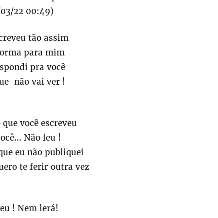
/03/22 00:49)
creveu tão assim
forma para mim
espondi pra você
ue não vai ver !
o que você escreveu
ocê... Não leu !
que eu não publiquei
ero te ferir outra vez
eu ! Nem lerá!