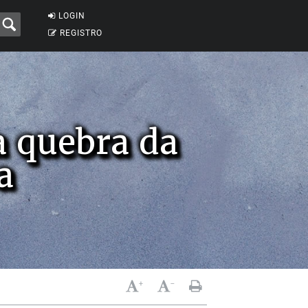
LOGIN
REGISTRO
a quebra da
a
+
-