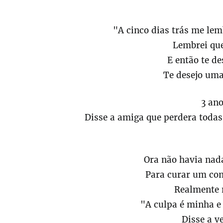
"A cinco dias trás me lem
Lembrei qu
E então te de
Te desejo uma
3 an
Disse a amiga que perdera todas 
Ora não havia nada
Para curar um con
Realmente 
"A culpa é minha e 
Disse a v