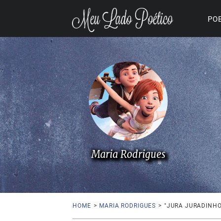
PO
Maria Rodrigues
HOME
>
MARIA RODRIGUES
>
"JURA JURADINHO