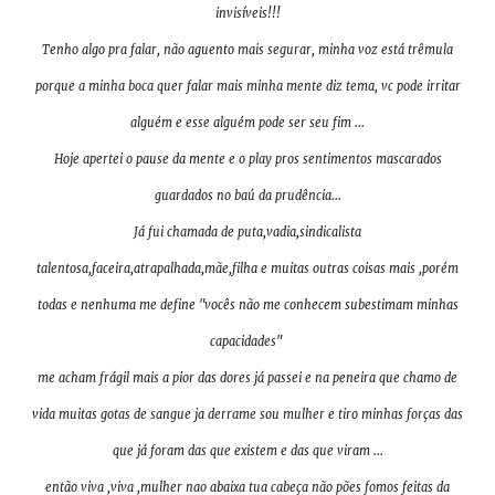
invisíveis!!!
Tenho algo pra falar, não aguento mais segurar, minha voz está trêmula
porque a minha boca quer falar mais minha mente diz tema, vc pode irritar
alguém e esse alguém pode ser seu fim ...
Hoje apertei o pause da mente e o play pros sentimentos mascarados
guardados no baú da prudência...
Já fui chamada de puta,vadia,sindicalista
talentosa,faceira,atrapalhada,mãe,filha e muitas outras coisas mais ,porém
todas e nenhuma me define "vocês não me conhecem subestimam minhas
capacidades"
me acham frágil mais a pior das dores já passei e na peneira que chamo de
vida muitas gotas de sangue ja derrame sou mulher e tiro minhas forças das
que já foram das que existem e das que viram ...
então viva ,viva ,mulher nao abaixa tua cabeça não pões fomos feitas da