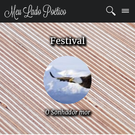
LOGIN
Festival
REGISTRO
POETAS
BLOG
COMUNIDADE
O Sonhador mor