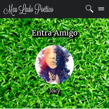
LOGIN
Entra Amigo
REGISTRO
POETAS
BLOG
COMUNIDADE
Joicy