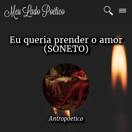
LOGIN
Eu queria prender o amor
REGISTRO
(SONETO)
POETAS
BLOG
COMUNIDADE
Antropoetico