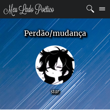
LOGIN
Perdão/mudança
REGISTRO
POETAS
BLOG
COMUNIDADE
star