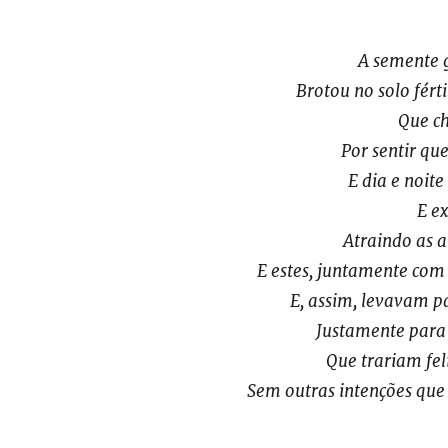
A semente g
Brotou no solo fért
Que ch
Por sentir que
E dia e noit
E ex
Atraindo as a
E estes, juntamente com
E, assim, levavam 
Justamente para
Que trariam fel
Sem outras intenções que