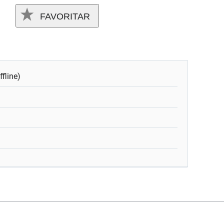
FAVORITAR
fline)