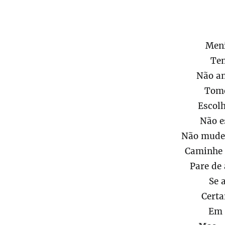
Meni
Ten
Não an
Tome
Escol
Não e
Não mude 
Caminhe 
Pare de
Se 
Cert
Em 