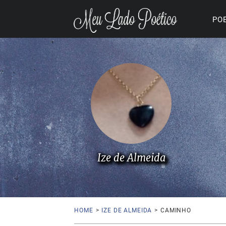
PO
Ize de Almeida
HOME
>
IZE DE ALMEIDA
>
CAMINHO