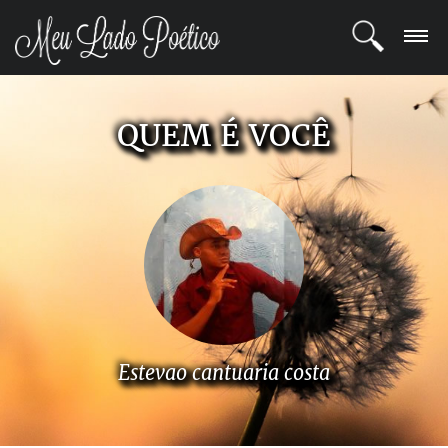
LOGIN
QUEM É VOCÊ
REGISTRO
POETAS
BLOG
COMUNIDADE
Estevao cantuaria costa