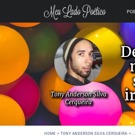
PO
D
i
Tony Anderson Silva
Cerqueira
HOME
>
TONY ANDERSON SILVA CERQUEIRA
>