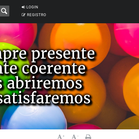
LOGIN
REGISTRO
pre presente
nte coerente
 abriremos
satisfaremos
+
-