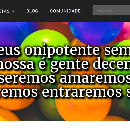
BLOG
COMUNIDADE
ETAS
eus onipotente sem
nossa é gente dece
seremos amaremos
remos entraremos 