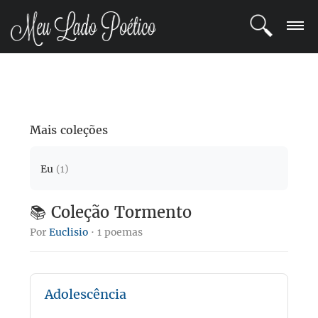
LOGIN
REGISTRO
Mais coleções
POETAS
Eu
(1)
BLOG
📚 Coleção Tormento
COMUNIDADE
Por
Euclisio
· 1 poemas
Adolescência