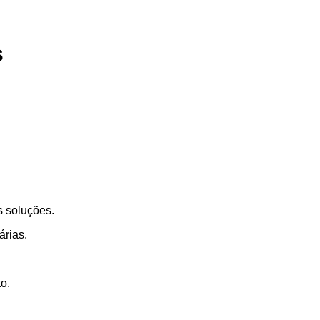
s
 soluções.
árias.
o.