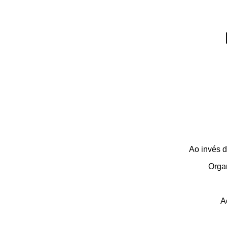
Ao invés 
Organ
A