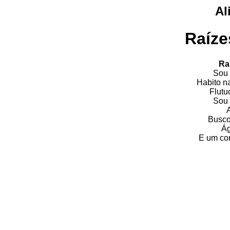
Al
Raíze
Ra
Sou 
Habito na
Flutu
Sou 
Busco 
Ág
E um cor